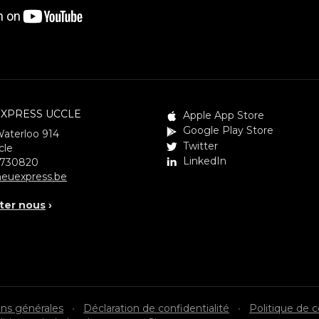
XPRESS UCCLE
Apple App Store
Google Play Store
Waterloo 914
Twitter
cle
LinkedIn
3730820
euexpress.be
ter nous
›
ons générales
•
Déclaration de confidentialité
•
Politique de 