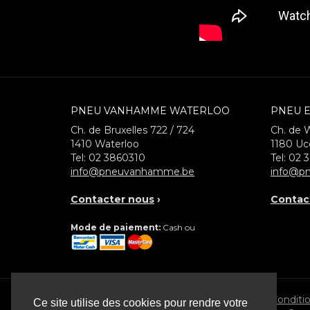
PNEU VANHAMME WATERLOO
PNEU E
Ch. de Bruxelles 722 / 724
Ch. de 
1410
Waterloo
1180
Uc
Tel:
02 3860310
Tel:
02 
info@pneuvanhamme.be
info@pn
Contacter nous
›
Contac
Mode de paiement:
Cash ou
© 2026 Pneu Vanhamme
Conditi
Ce site utilise des cookies pour rendre votre