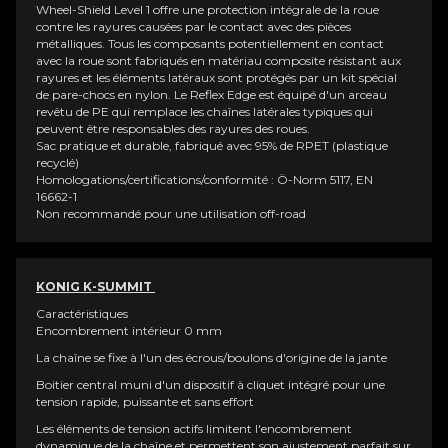
Wheel-Shield Level 1 offre une protection intégrale de la roue
contre les rayures causées par le contact avec des pièces
métalliques. Tous les composants potentiellement en contact
avec la roue sont fabriqués en matériau composite résistant aux
rayures et les éléments latéraux sont protégés par un kit spécial
de pare-chocs en nylon. Le Reflex Edge est équipé d'un arceau
revêtu de PE qui remplace les chaînes latérales typiques qui
peuvent être responsables des rayures des roues.
Sac pratique et durable, fabriqué avec 95% de RPET (plastique
recyclé)
Homologations/certifications/conformité : Ö-Norm 5117, EN
16662-1
Non recommandé pour une utilisation off-road
KONIG K-SUMMIT
Caractéristiques
Encombrement intérieur 0 mm
La chaîne se fixe à l'un des écrous/boulons d'origine de la jante
Boitier central muni d'un dispositif à cliquet intégré pour une
tension rapide, puissante et sans effort
Les éléments de tension actifs limitent l'encombrement
dynamique de la chaîne et permettent son ajustement parfait sur