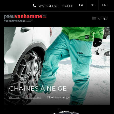
FR
NL
EN
WATERLOO
UCCLE
MENU
CHAÎNES À NEIGE
Accueil
Accessoires
Chaînes à neige