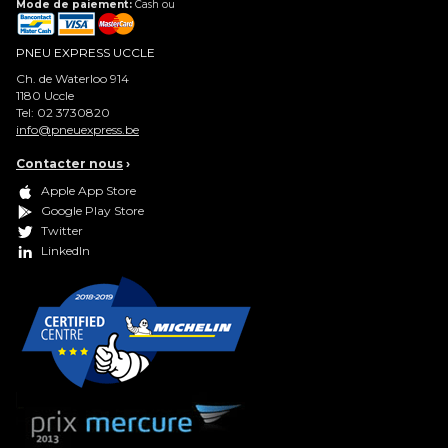
Mode de paiement:
Cash ou
PNEU EXPRESS UCCLE
Ch. de Waterloo 914
1180
Uccle
Tel:
02 3730820
info@pneuexpress.be
Contacter nous
›
Apple App Store
Google Play Store
Twitter
LinkedIn