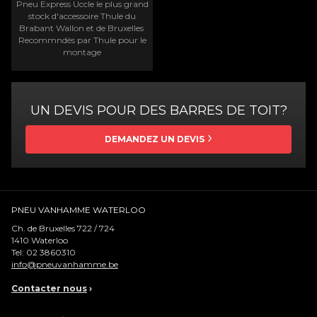
Pneu Express Uccle le plus grand
stock d'accessoire Thule du
Brabant Wallon et de Bruxelles
Recommndés par Thule pour le
montage
UN DEVIS POUR DES BARRES DE TOIT?
DEMANDEZ UN DEVIS
PNEU VANHAMME WATERLOO
Ch. de Bruxelles 722 / 724
1410
Waterloo
Tel:
02 3860310
info@pneuvanhamme.be
Contacter nous
›