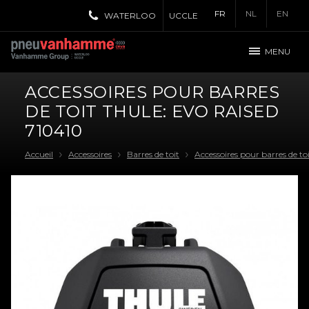
FR
NL
EN
WATERLOO
UCCLE
MENU
ACCESSOIRES POUR BARRES
DE TOIT THULE: EVO RAISED
710410
Accueil
Accessoires
Barres de toit
Accessoires pour barres de to