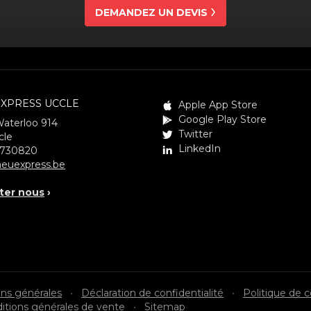
DEMANDEZ UN DEVIS
XPRESS UCCLE
Apple App Store
Google Play Store
Waterloo 914
Twitter
cle
LinkedIn
3730820
euexpress.be
ter nous
›
ons générales
•
Déclaration de confidentialité
•
Politique de 
itions générales de vente
•
Sitemap