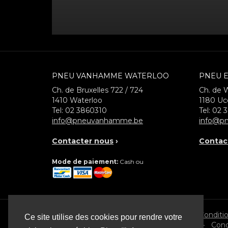
PNEU VANHAMME WATERLOO
PNEU E
Ch. de Bruxelles 722 / 724
Ch. de 
1410
Waterloo
1180
Uc
Tel:
02 3860310
Tel:
02 
info@pneuvanhamme.be
info@pn
Contacter nous
›
Contac
Mode de paiement:
Cash ou
© 2026 Pneu Vanhamme
Conditi
Ce site utilise des cookies pour rendre votre
•
Cond