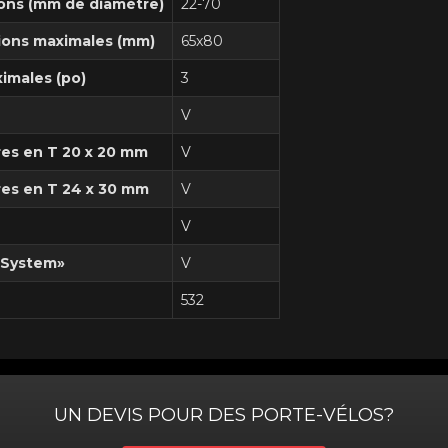
ons (mm de diamètre)
22-70
ions maximales (mm)
65x80
imales (po)
3
V
res en T 20 x 20 mm
V
ures en T 24 x 30 mm
V
V
 System»
V
532
UN DEVIS POUR DES PORTE-VÉLOS?