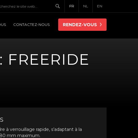
FR
NL
EN
RENDEZ-VOUS
OUS
CONTACTEZ-NOUS
: FREERIDE
S
re à verrouillage rapide, s’adaptant à la
de 80 mm maximum.