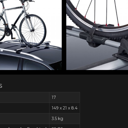
S
17
149 x 21 x 8.4
3.5 kg