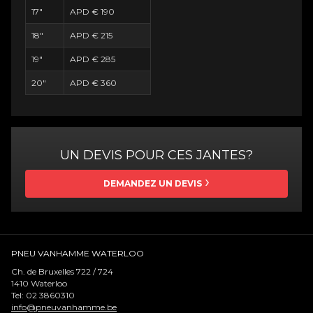
17"
APD € 190
18"
APD € 215
19"
APD € 285
20"
APD € 360
UN DEVIS POUR CES JANTES?
DEMANDEZ UN DEVIS
PNEU VANHAMME WATERLOO
Ch. de Bruxelles 722 / 724
1410
Waterloo
Tel:
02 3860310
info@pneuvanhamme.be