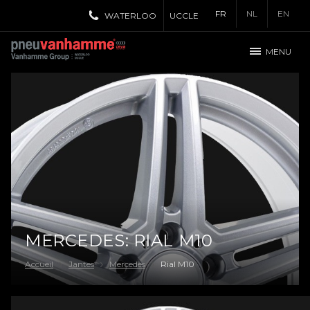
FR
NL
EN
WATERLOO
UCCLE
MENU
MERCEDES: RIAL M10
Accueil
Jantes
Mercedes
Rial M10