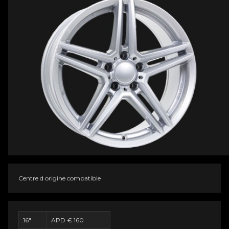
Centre d origine compatible
16"
APD € 160