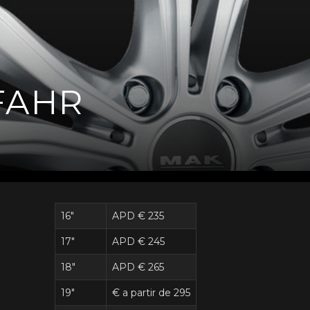
FAHR
16"
APD € 235
17"
APD € 245
18"
APD € 265
19"
€ a partir de 295