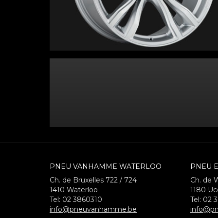
PNEU VANHAMME WATERLOO
PNEU E
Ch. de Bruxelles 722 / 724
Ch. de 
1410
Waterloo
1180
Uc
Tel:
02 3860310
Tel:
02 
info@pneuvanhamme.be
info@pn