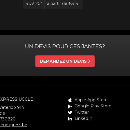
SUV 20"
a partir de €315
UN DEVIS POUR CES JANTES?
DEMANDEZ UN DEVIS
XPRESS UCCLE
Apple App Store
Google Play Store
Waterloo 914
Twitter
cle
LinkedIn
3730820
euexpress.be