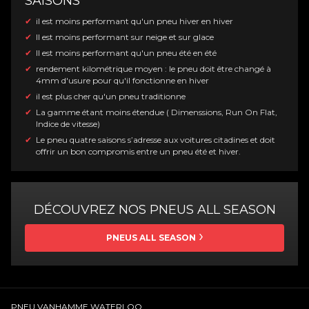
SAISONS
il est moins performant qu'un pneu hiver en hiver
Il est moins performant sur neige et sur glace
Il est moins performant qu'un pneu été en été
rendement kilométrique moyen : le pneu doit être changé à
4mm d'usure pour qu'il fonctionne en hiver
il est plus cher qu'un pneu traditionne
La gamme étant moins étendue ( Dimenssions, Run On Flat,
Indice de vitesse)
Le pneu quatre saisons s’adresse aux voitures citadines et doit
offrir un bon compromis entre un pneu été et hiver.
DÉCOUVREZ NOS PNEUS ALL SEASON
PNEUS ALL SEASON
PNEU VANHAMME WATERLOO