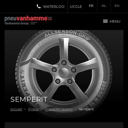
FR
NL
EN
WATERLOO
UCCLE
MENU
SEMPERIT
Accueil
Pneus
Pneus All Season
Semperit