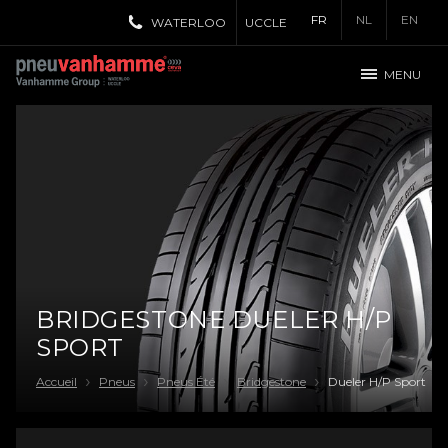
FR
NL
EN
WATERLOO
UCCLE
MENU
BRIDGESTONE DUELER H/P
SPORT
Accueil
Pneus
Pneus Été
Bridgestone
Dueler H/P Sport