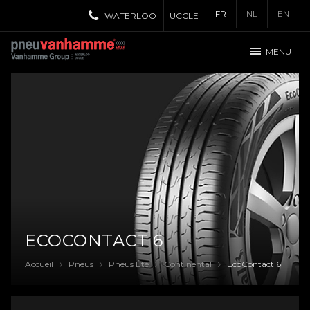
FR
NL
EN
WATERLOO
UCCLE
MENU
ECOCONTACT 6
Accueil
Pneus
Pneus Été
Continental
EcoContact 6