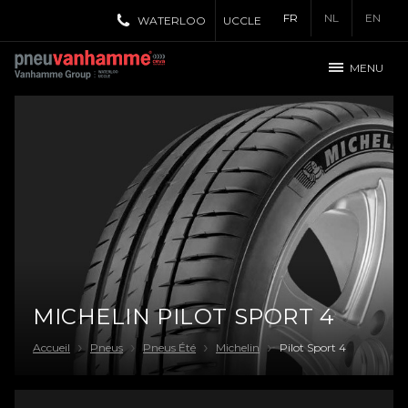
FR
NL
EN
WATERLOO
UCCLE
MENU
MICHELIN PILOT SPORT 4
Accueil
Pneus
Pneus Été
Michelin
Pilot Sport 4