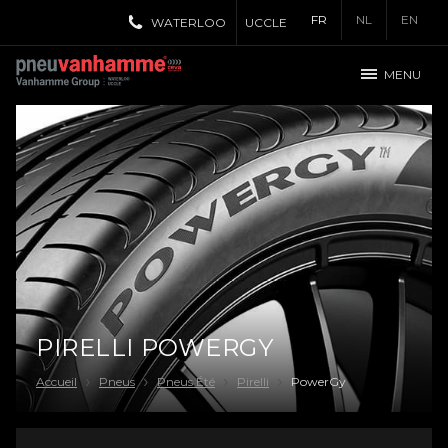
FR
NL
EN
WATERLOO
UCCLE
MENU
PIRELLI POWERGY
Accueil
Pneus
Pneus Été
Pirelli
PowerGy