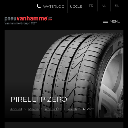
FR
NL
EN
WATERLOO
UCCLE
MENU
PIRELLI P ZERO
Accueil
Pneus
Pneus Été
Pirelli
P Zero