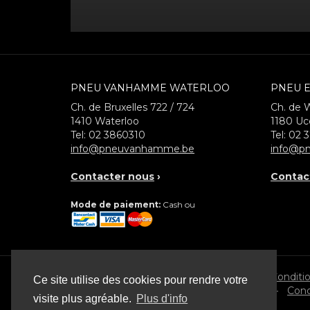
PNEU VANHAMME WATERLOO
PNEU E
Ch. de Bruxelles 722 / 724
Ch. de 
1410
Waterloo
1180
Uc
Tel:
02 3860310
Tel:
02 
info@pneuvanhamme.be
info@pn
Contacter nous
›
Contac
Mode de paiement:
Cash ou
© 2026 Pneu Vanhamme
Conditi
Ce site utilise des cookies pour rendre votre
•
Cond
visite plus agréable.
Plus d'info