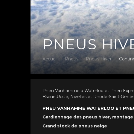
PNEUS HIV
Accueil
Pneus
Pneus Hiver
Contin
Pneu Vanhamme à Waterloo et Pneu Express à
Braine,Uccle, Nivelles et Rhode-Saint-Genè
PNEU VANHAMME WATERLOO ET PNEU 
Gardiennage des pneus hiver, montage
Grand stock de pneus neige