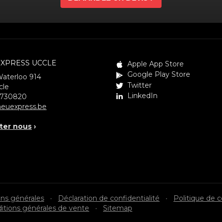
XPRESS UCCLE
Apple App Store
Google Play Store
Waterloo 914
Twitter
cle
LinkedIn
3730820
euexpress.be
ter nous
›
ons générales
•
Déclaration de confidentialité
•
Politique de 
itions générales de vente
•
Sitemap